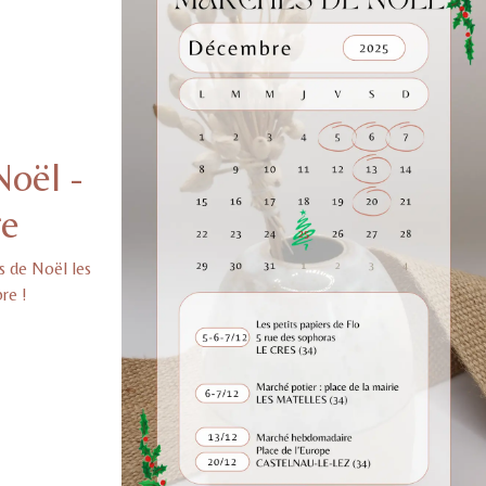
oël -
e
s de Noël les
e !​