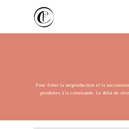
Se rendre au contenu
Accueil
Cours/Stages
Cré
Pour éviter la surproduction et la surcons
produites à la commande. Le délai de réce