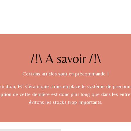
ations
Professionnels/Entreprises
Actualités
A propos
/!\ A savoir /!\
Certains articles sont en précommande !
ommation, FC Céramique a mis en place le système de précomma
ption de cette dernière est donc plus long que dans les entr
évitons les stocks trop importants.